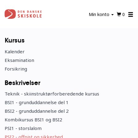
Gå
til
Min konto
0
hovedindhold
Kursus
Kalender
Eksamination
Forsikring
Beskrivelser
Teknik - skiinstruktørforberedende kursus
BSI1 - grunduddannelse del 1
BSI2 - grunduddannelse del 2
Kombikursus BSI1 og BSI2
PSI1 - storslalom
PSI2 - offpist og sikkerhed