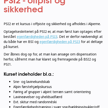
PSI2 - offpist og
sikkerhed
PSI2 er et kursus i offpiste og sikkerhed og afholdes i Alperne.
Optagelseskriteriet på PSI2 er, at man først kan optages efter
bestået
egenfærdigheden på PSI3
.
Det er derfor nødvendigt at
du både har en BSI og
egenfærdigheden på PSI3
for at deltage
på kurset.
Der åbnes dog op for, at man kan ansøge om dispensation
herfor, såfremt man har klaret sig fremragende på BSI2 og
PSI1.
Kurset indeholder bl.a.:
Sne- og lavinekundskab
Alpin førstehjælpskursus
Føring af grupper i alpint terræn samt orientering
Lavineøvelser og uheldsadfærd
Evt. skitur med randonnéski
Egenfærdighedstræning i svær sne/hældning/pukler/off