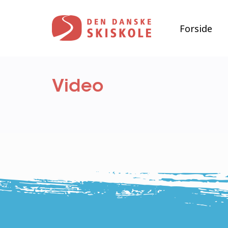
Gå
til
hovedindhold
Forside
Video