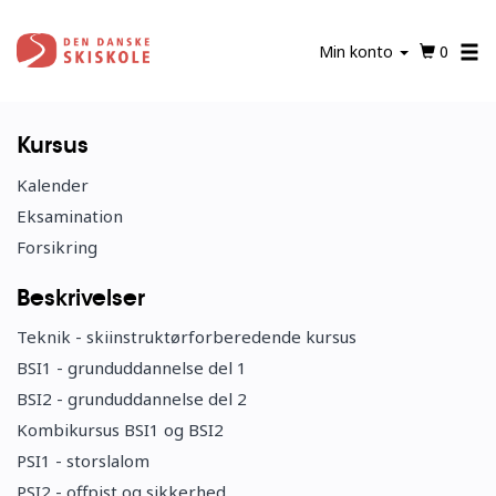
Gå
til
Min konto
0
hovedindhold
Kursus
Kalender
Eksamination
Forsikring
Beskrivelser
Teknik - skiinstruktørforberedende kursus
BSI1 - grunduddannelse del 1
BSI2 - grunduddannelse del 2
Kombikursus BSI1 og BSI2
PSI1 - storslalom
PSI2 - offpist og sikkerhed