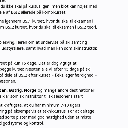
set.
 du ikke skal på kursus igen, men blot kan nøjes med
dele af BSI2 allerede på kombikurset.
e igennem BSI1 kurset, hvor du skal til eksamen i
 BSI2 kurset, hvor du skal til eksamen i BSI2 teori,
lesving, læren om at undervise på ski samt rig
s udstyrslære, samt hvad man kan som skiinstruktør,
set på kun 15 dage. Det er dog vigtigt at
begge kurser. Næsten alle vil efter 15 dage på ski
 dele af BSI2 efter kurset – f.eks. egenfærdighed –
rsæsonen.
pan, Østrig, Norge
og mange andre destinationer
e klar som skiinstruktør til skisæsonens start
t kraftigste, at du har minimum 7-10 ugers
sning på eksempelvis et teknikkursus. For at deltage
ad sorte pister med god hastighed uden at miste
d god rytme og kontrol.