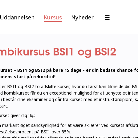
Uddannelsen
Kursus
Nyheder
mbikursus BSI1 og BSI2
rset – BSI1 og BSI2 på bare 15 dage - er din bedste chance for
nens start på rekordtid!
er BSI1 og BSI2 to adskilte kurser, hvor du først kan tilmelde dig B
kombikurset får du en exceptionel mulighed for at udnytte et intens
du består dine eksaminer og går fra kurset med et instruktørdiplom, så
art.
set giver dig flg.:
 markant øget sandsynlighed for at være skilærer ved kursets afslutn
eståelsesprocent på BSI1 over 85%.