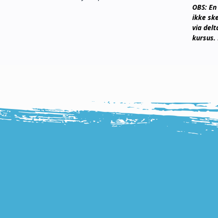
OBS: En 
ikke sk
via delt
kursus.