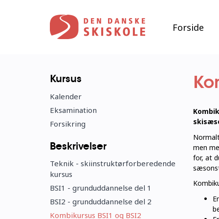
Gå
til
hovedindhold
Forside
Ko
Kursus
Kalender
Eksamination
Kombiku
skisæso
Forsikring
Normalt 
Beskrivelser
men med 
for, at 
Teknik - skiinstruktørforberedende
sæsonst
kursus
Kombikur
BSI1 - grunduddannelse del 1
En
BSI2 - grunduddannelse del 2
b
Kombikursus BSI1 og BSI2