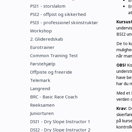
En
PSI1 - storslalom
En
at
PSI2 - offpist og sikkerhed
Kursus
PSI3 - professionel skiinstruktør
undervis
Workshop
BSI2 un
2. Glideredskab
De to ku
Eurotrainer
mulighe
Common Training Test
når man
Førstehjælp
OBS!
Ko
underst
Offpiste og freeride
have bes
Telemark
har du 
Langrend
Med et
BRC - Basic Race Coach
verden o
Reeksamen
Krav:
De
Juniorturen
skierfar
på kurs
DSI1 - Dry Slope Instructor 1
kontroll
DSI2 - Dry Slope Instructor 2