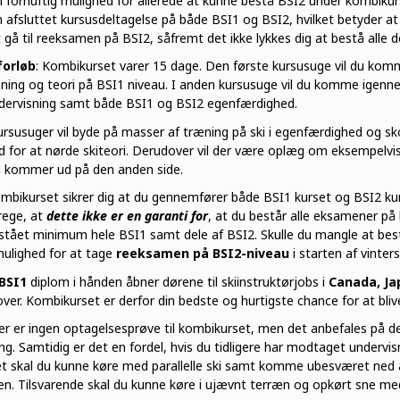
 fornuftig mulighed for allerede at kunne bestå BSI2 under kombikur
 afsluttet kursusdeltagelse på både BSI1 og BSI2, hvilket betyder at
 gå til reeksamen på BSI2, såfremt det ikke lykkes dig at bestå alle 
forløb
: Kombikurset varer 15 dage. Den første kursusuge vil du komm
ning og teori på BSI1 niveau. I anden kursusuge vil du komme igennem
dervisning samt både BSI1 og BSI2 egenfærdighed.
rsusuger vil byde på masser af træning på ski i egenfærdighed og sko
d for at nørde skiteori. Derudover vil der være oplæg om eksempelvi
 kommer ud på den anden side.
mbikurset sikrer dig at du gennemfører både BSI1 kurset og BSI2 kur
rege, at
dette ikke er en garanti for
, at du består alle eksamener på 
tået minimum hele BSI1 samt dele af BSI2. Skulle du mangle at bestå
mulighed for at tage
reeksamen på BSI2-niveau
i starten af vinte
BSI1
diplom i hånden åbner dørene til skiinstruktørjobs i
Canada, Ja
ver. Kombikurset er derfor din bedste og hurtigste chance for at bliv
r er ingen optagelsesprøve til kombikurset, men det anbefales på de
ing. Samtidig er det en fordel, hvis du tidligere har modtaget undervi
et skal du kunne køre med parallelle ski samt komme ubesværet ned 
en. Tilsvarende skal du kunne køre i ujævnt terræn og opkørt sne me