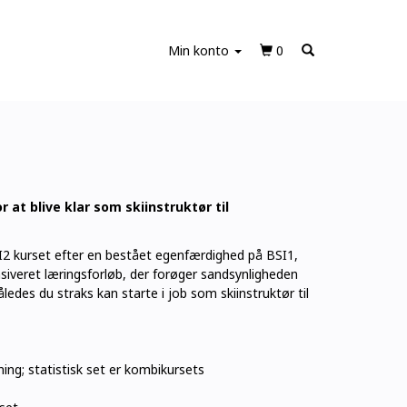
Min konto
0
 at blive klar som skiinstruktør til
SI2 kurset efter en bestået egenfærdighed på BSI1,
iveret læringsforløb, der forøger sandsynligheden
ledes du straks kan starte i job som skiinstruktør til
ing; statistisk set er kombikursets