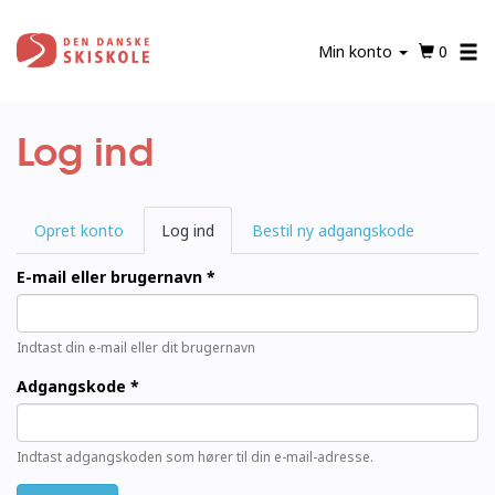
Gå
til
Min konto
0
hovedindhold
Log ind
Primære
Opret konto
Log ind
(aktiv
Bestil ny adgangskode
faneblade
fane)
E-mail eller brugernavn
*
Indtast din e-mail eller dit brugernavn
Adgangskode
*
Indtast adgangskoden som hører til din e-mail-adresse.