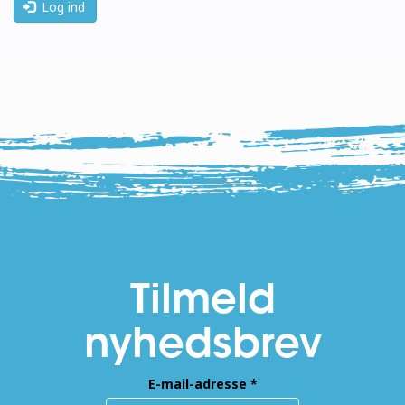
Log ind
Tilmeld
nyhedsbrev
E-mail-adresse
*