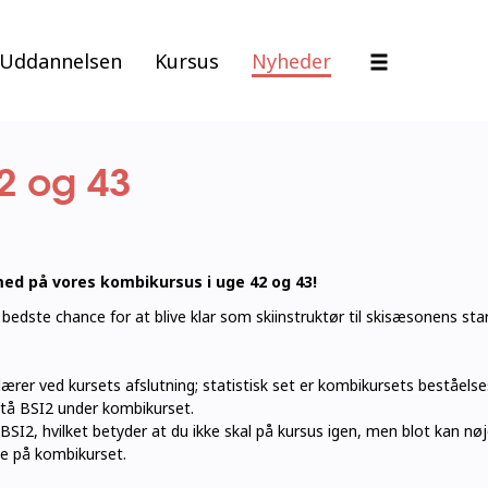
Uddannelsen
Kursus
Nyheder
2 og 43
ed på vores kombikursus i uge 42 og 43!
edste chance for at blive klar som skiinstruktør til skisæsonens star
ærer ved kursets afslutning; statistisk set er kombikursets beståel
stå BSI2 under kombikurset.
BSI2, hvilket betyder at du ikke skal på kursus igen, men blot kan n
ede på kombikurset.