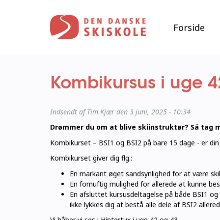
Gå
til
hovedindhold
Forside
Kombikursus i uge 4
Indsendt af
Tim Kjær
den 3 juni, 2025 - 10:34
Drømmer du om at blive skiinstruktør? Så tag m
Kombikurset – BSI1 og BSI2 på bare 15 dage - er din b
Kombikurset giver dig flg.:
En markant øget sandsynlighed for at være skil
En fornuftig mulighed for allerede at kunne be
En afsluttet kursusdeltagelse på både BSI1 og 
ikke lykkes dig at bestå alle dele af BSI2 aller
Vi håber vi ses i Hintertux i uge 42 og 43.