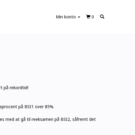
Min konto
0
t på rekordtid!
sesprocent på BSI1 over 85%.
øjes med at gå til reeksamen på BSI2, såfremt det