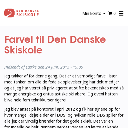
Gå
til
Min konto
0
hovedindhold
Farvel til Den Danske
Skiskole
Indsendt af
Lærke
den 24 juni, 2015 - 19:05
Jeg takker af for denne gang. Det er et vemodigt farvel, især
med tanken om alle de fede skioplevelser jeg har delt med jer,
og at jeg har været så privilegeret at stifte bekendtskab med så
mange energiske og entusiastiske skiløbere. Og oveni hatten
blive hele fem teknikkurser rigere!
Jeg blev ansat på kontoret i april 2012 og fik her øjnene op for
hvor mange ildsjæle der er i DDS, og hvilken rolle DDS spiller for
alle jer, der virkelig brænder for det gode skiløb. Det var en
forunderlig og helt igennem nørdet verden jeg lærte at kende.