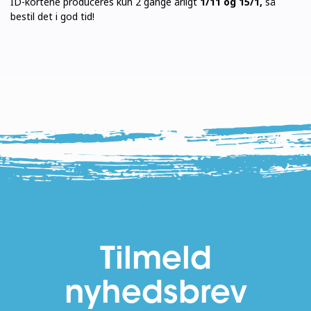
ID-kortene produceres kun 2 gange årligt
1/11 og 15/1,
så
bestil det i god tid!
Tilmeld
nyhedsbrev