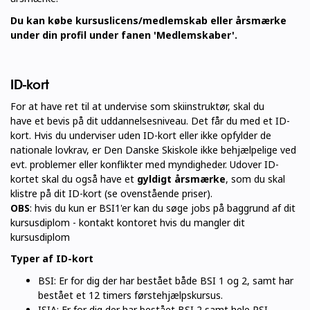
Du kan købe kursuslicens/medlemskab eller årsmærke
under din profil under fanen 'Medlemskaber'.
ID-kort
For at have ret til at undervise som skiinstruktør, skal du
have et bevis på dit uddannelsesniveau. Det får du med et ID-
kort. Hvis du underviser uden ID-kort eller ikke opfylder de
nationale lovkrav, er Den Danske Skiskole ikke behjælpelige ved
evt. problemer eller konflikter med myndigheder. Udover ID-
kortet skal du også have et
gyldigt årsmærke
, som du skal
klistre på dit ID-kort (se ovenstående priser).
OBS
: hvis du kun er BSI1'er kan du søge jobs på baggrund af dit
kursusdiplom - kontakt kontoret hvis du mangler dit
kursusdiplom
Typer af ID-kort
BSI: Er for dig der har bestået både BSI 1 og 2, samt har
bestået et 12 timers førstehjælpskursus.
ISIA: Er for dig der har bestået BSI 2 samt hele PSI.