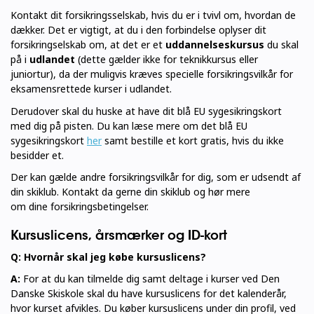
Kontakt dit forsikringsselskab, hvis du er i tvivl om, hvordan de
dækker. Det er vigtigt, at du i den forbindelse oplyser dit
forsikringselskab om, at det er et
uddannelseskursus
du skal
på i
udlandet
(dette gælder ikke for teknikkursus eller
juniortur), da der muligvis kræves specielle forsikringsvilkår for
eksamensrettede kurser i udlandet.
Derudover skal du huske at have dit blå EU sygesikringskort
med dig på pisten. Du kan læse mere om det blå EU
sygesikringskort
her
samt bestille et kort gratis, hvis du ikke
besidder et.
Der kan gælde andre forsikringsvilkår for dig, som er udsendt af
din skiklub. Kontakt da gerne din skiklub og hør mere
om
dine
forsikringsbetingelser.
Kursuslicens, årsmærker og ID-kort
Q: Hvornår skal jeg købe kursuslicens?
A:
For at du kan tilmelde dig samt deltage i kurser ved Den
Danske Skiskole skal du have kursuslicens for det kalenderår,
hvor kurset afvikles. Du køber kursuslicens under din profil, ved