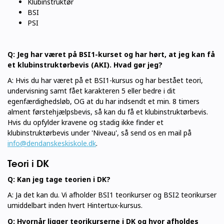
Klubinstruktør
BSI
PSI
Q: Jeg har været på BSI1-kurset og har hørt, at jeg kan få
et klubinstruktørbevis (AKI). Hvad gør jeg?
A: Hvis du har været på et BSI1-kursus og har bestået teori,
undervisning samt fået karakteren 5 eller bedre i dit
egenfærdighedsløb, OG at du har indsendt et min. 8 timers
alment førstehjælpsbevis, så kan du få et klubinstruktørbevis.
Hvis du opfylder kravene og stadig ikke finder et
klubinstruktørbevis under 'Niveau', så send os en mail på
info@dendanskeskiskole.dk
.
Teori i DK
Q: Kan jeg tage teorien i DK?
A: Ja det kan du. Vi afholder BSI1 teorikurser og BSI2 teorikurser
umiddelbart inden hvert Hintertux-kursus.
Q: Hvornår ligger teorikurserne i DK og hvor afholdes