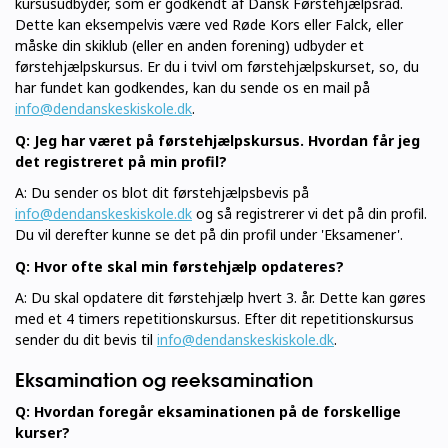
kursusudbyder, som er godkendt af Dansk Førstehjælpsråd.
Dette kan eksempelvis være ved Røde Kors eller Falck, eller
måske din skiklub (eller en anden forening) udbyder et
førstehjælpskursus. Er du i tvivl om førstehjælpskurset, so, du
har fundet kan godkendes, kan du sende os en mail på
info@dendanskeskiskole.dk
.
Q: Jeg har været på førstehjælpskursus. Hvordan får jeg
det registreret på min profil?
A: Du sender os blot dit førstehjælpsbevis på
info@dendanskeskiskole.dk
og så registrerer vi det på din profil.
Du vil derefter kunne se det på din profil under 'Eksamener'.
Q: Hvor ofte skal min førstehjælp opdateres?
A: Du skal opdatere dit førstehjælp hvert 3. år. Dette kan gøres
med et 4 timers repetitionskursus. Efter dit repetitionskursus
sender du dit bevis til
info@dendanskeskiskole.dk
.
Eksamination og reeksamination
Q: Hvordan foregår eksaminationen på de forskellige
kurser?