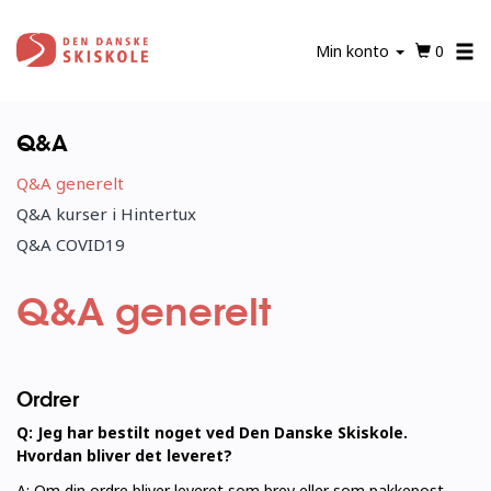
Gå
til
Min konto
0
hovedindhold
Q&A
Q&A generelt
Q&A kurser i Hintertux
Q&A COVID19
Q&A generelt
Ordrer
Q: Jeg har bestilt noget ved Den Danske Skiskole.
Hvordan bliver det leveret?
A: Om din ordre bliver leveret som brev eller som pakkepost,