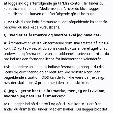
at logge ind og efterfølgende gå til 'Min konto'. Her finder du
kursuslicensen under 'Medlemskaber', hvor du blot lægger
kursuslicensen i kurven og efterfølgende går til betaling.
OBS: Hvis du har købt årsmærke til det pågældende kalenderår,
behøver du ikke købe kursuslicens.
Q: Hvad er et årsmærke og hvorfor skal jeg have det?
A:
Årsmærket er et lille klistermærke som skal sættes på dit ID-
kort. ID-kortet viser, at du som skiinstruktør er berettiget til at
undervise og årsmærket viser dit uddannelsesniveau samt at du
har indløst den fornødne licens for indeværende kalenderår.
Hvis du underviser uden at indløse årsmærke, mangler du din
licens og certificering og er reelt set ikke skiinstruktør i den
pågældende situation. DDS kan derfor ikke være behjælpelig,
hvis der skulle opstå problemer i den lokale skiskole.
Q: Jeg vil gerne bestille årsmærke, men jeg er i tvivl om,
hvordan jeg bestiller årsmærket?
A: Du logger ind på din profil og går til 'Min konto'. Herefter
finder du årsmærker under 'Medlemskaber'. Du lægger blot det