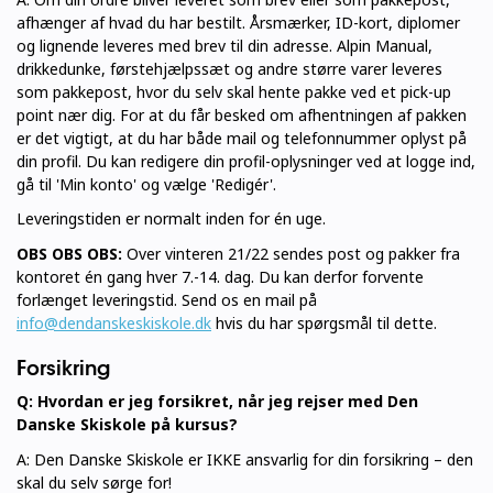
afhænger af hvad du har bestilt. Årsmærker, ID-kort, diplomer
og lignende leveres med brev til din adresse. Alpin Manual,
drikkedunke, førstehjælpssæt og andre større varer leveres
som pakkepost, hvor du selv skal hente pakke ved et pick-up
point nær dig. For at du får besked om afhentningen af pakken
er det vigtigt, at du har både mail og telefonnummer oplyst på
din profil. Du kan redigere din profil-oplysninger ved at logge ind,
gå til 'Min konto' og vælge 'Redigér'.
Leveringstiden er normalt inden for én uge.
OBS OBS OBS:
Over vinteren 21/22 sendes post og pakker fra
kontoret én gang hver 7.-14. dag. Du kan derfor forvente
forlænget leveringstid. Send os en mail på
info@dendanskeskiskole.dk
hvis du har spørgsmål til dette.
Forsikring
Q: Hvordan er jeg forsikret, når jeg rejser med Den
Danske Skiskole på kursus?
A: Den Danske Skiskole er IKKE ansvarlig for din forsikring – den
skal du selv sørge for!