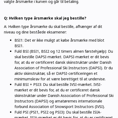
valgte årsmærke i kurven og går til betaling.
Q: Hvilken type årsmærke skal jeg bestille?
A: Hvilken type årsmærke du skal bestille, afhænger af dit
niveau og dine beståede eksamener:
BSI1: Det er ikke muligt at købe årsmærke med blot
BSI1.
Fuld BSI (BSI1, BSI2 og 12 timers almen førstehjælp): Du
skal bestille DAPSI-mærket. DAPSI-mærket er dit bevis
for, at du er certificeret dansk skiinstruktør under Danish
Association of Professional Ski Instructors (DAPSI). Er du
aktiv skiinstruktør, så er DAPSI-certificeringen et
minimumskrav for at være berettiget til at undervise.
Fuld BSI + PSI3: Du skal bestille IVSI-mærket. IVSI-
mærket er dit bevis for, at du er certificeret dansk
skiinstruktør under Danish Association of Professional Ski
Instructors (DAPSI) og amatørernes internationale
forbund Association of Snowsport Instructors (IVSI).
Fuld PSI (PSI1, PSI2 og PSI3): Du skal bestille ISIA-
mærket. ISIA-mærket er dit bevis for, at du er certificeret