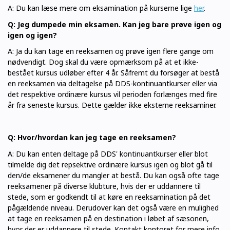
A: Du kan læse mere om eksamination på kurserne lige
her
.
Q: Jeg dumpede min eksamen. Kan jeg bare prøve igen og
igen og igen?
A: Ja du kan tage en reeksamen og prøve igen flere gange om
nødvendigt. Dog skal du være opmærksom på at et ikke-
bestået kursus udløber efter 4 år.
Såfremt du forsøger at bestå
en reeksamen via deltagelse på DDS-kontinuantkurser eller via
det respektive ordinære kursus vil perioden forlænges med fire
år fra seneste kursus. Dette gælder ikke eksterne reeksaminer.
Q: Hvor/hvordan kan jeg tage en reeksamen?
A: Du kan enten deltage på DDS' kontinuantkurser eller blot
tilmelde dig det repsektive ordinære kursus igen og blot gå til
den/de eksamener du mangler at bestå. Du kan også ofte tage
reeksamener på diverse klubture, hvis der er uddannere til
stede, som er godkendt til at køre en reeksamination på det
pågældende niveau. Derudover kan det også være en mulighed
at tage en reeksamen på en destination i løbet af sæsonen,
hvor der er uddannere til stede. Kontakt kontoret for mere info