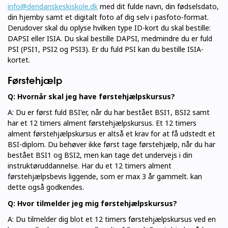
info@dendanskeskiskole.dk
med dit fulde navn, din fødselsdato,
din hjemby samt et digitalt foto af dig selv i pasfoto-format.
Derudover skal du oplyse hvilken type ID-kort du skal bestille:
DAPSI eller ISIA. Du skal bestille DAPSI, medmindre du er fuld
PSI (PSI1, PSI2 og PSI3). Er du fuld PSI kan du bestille ISIA-
kortet.
Førstehjælp
Q: Hvornår skal jeg have førstehjælpskursus?
A: Du er først fuld BSI'er, når du har bestået BSI1, BSI2 samt
har et 12 timers alment førstehjælpskursus. Et 12 timers
alment førstehjælpskursus er altså et krav for at få udstedt et
BSI-diplom. Du behøver ikke først tage førstehjælp, når du har
bestået BSI1 og BSI2, men kan tage det undervejs i din
instruktøruddannelse. Har du et 12 timers alment
førstehjælpsbevis liggende, som er max 3 år gammelt. kan
dette også godkendes.
Q: Hvor tilmelder jeg mig førstehjælpskursus?
A: Du tilmelder dig blot et 12 timers førstehjælpskursus ved en