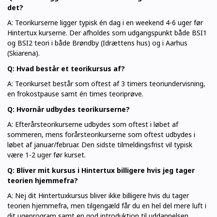
det?
A: Teorikurserne ligger typisk én dag i en weekend 4-6 uger før
Hintertux kurserne. Der afholdes som udgangspunkt både BSI1
og BSI2 teori i både Brøndby (Idrættens hus) og i Aarhus
(Skiarena).
Q: Hvad består et teorikursus af?
A: Teorikurset består som oftest af 3 timers teoriundervisning,
en frokostpause samt én times teoriprøve.
Q: Hvornår udbydes teorikurserne?
A: Efterårsteorikurserne udbydes som oftest i løbet af
sommeren, mens forårsteorikurserne som oftest udbydes i
løbet af januar/februar. Den sidste tilmeldingsfrist vil typisk
være 1-2 uger før kurset.
Q: Bliver mit kursus i Hintertux billigere hvis jeg tager
teorien hjemmefra?
A: Nej dit Hintertuxkursus bliver ikke billigere hvis du tager
teorien hjemmefra, men tilgengæld får du en hel del mere luft i
dit ugeprogram samt en god introduktion til uddannelsen