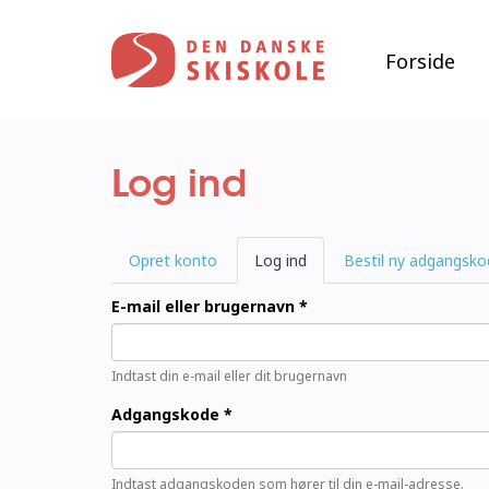
Gå
til
hovedindhold
Forside
Log ind
Primære
Opret konto
Log ind
(aktiv
Bestil ny adgangsko
faneblade
fane)
E-mail eller brugernavn
*
Indtast din e-mail eller dit brugernavn
Adgangskode
*
Indtast adgangskoden som hører til din e-mail-adresse.