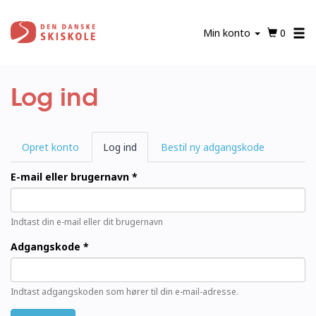
Gå
til
Min konto
0
hovedindhold
Log ind
Primære
Opret konto
Log ind
(aktiv
Bestil ny adgangskode
faneblade
fane)
E-mail eller brugernavn
*
Indtast din e-mail eller dit brugernavn
Adgangskode
*
Indtast adgangskoden som hører til din e-mail-adresse.