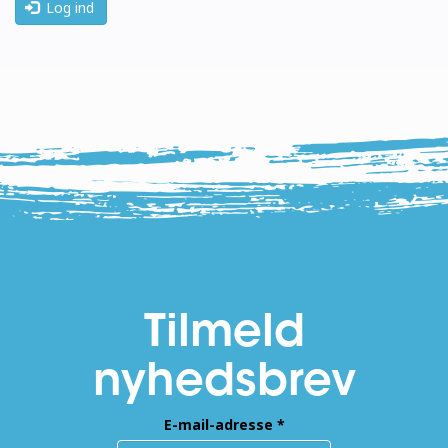
Log ind
Tilmeld
nyhedsbrev
E-mail-adresse
*